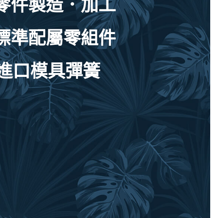
製造．加工
配屬零組件
口模具彈簧